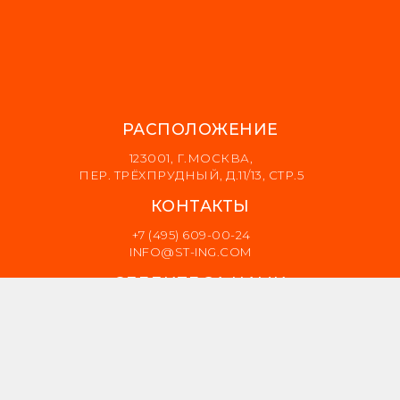
РАСПОЛОЖЕНИЕ
123001, Г.МОСКВА,
ПЕР. ТРЁХПРУДНЫЙ, Д.11/13, СТР.5
КОНТАКТЫ
+7 (495) 609-00-24
INFO@ST-ING.COM
СЛЕДИТЕ ЗА НАМИ
RUTUBE
ПРАВОВАЯ ИНФОРМАЦИЯ