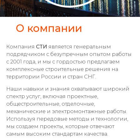
О компании
Компания
СТИ
является генеральным
подрядчиком с безупречным опытом работы
с 2001 года, и мы с гордостью предлагаем
комплексные строительные решения на
территории России и стран СНГ.
Наши навыки и знания охватывают широкий
спектр услуг, включая проектные,
общестроительные, отделочные,
механические и электромонтажные работы.
Используя передовые методы и технологии,
мы создаем проекты, которые отвечают
самым высоким стандартам качества.