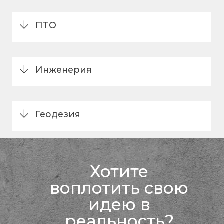
ПТО
Инженерия
Геодезия
Хотите
воплотить свою
идею в
реальность?