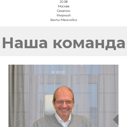
20
12
Москва
Сахалин
Мирный
Ханты-Мансийск
Сочи
Завидово
Белград
Наша команда