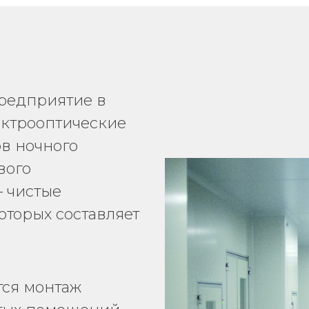
редприятие в
ектрооптические
в ночного
вого
 чистые
торых составляет
тся монтаж