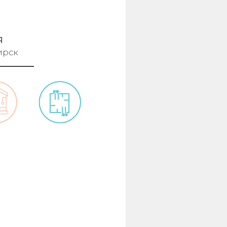
Я
ирск