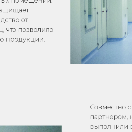
тых помещений.
защищает
дство от
, что позволило
во продукции,
.
Совместно с
партнером, 
выполнили в